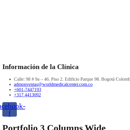
Información de la Clínica
Calle: 98 # 9a – 46. Piso 2. Edificio Parque 98. Bogotá Colom
admonventas@worldmedicalcenter.com.co
+601-7447193
+317 4413092
acebook-
f
Portfolio 3 Columns Wide