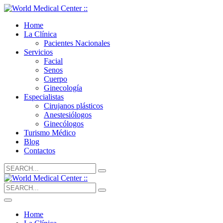
Home
La Clínica
Pacientes Nacionales
Servicios
Facial
Senos
Cuerpo
Ginecología
Especialistas
Cirujanos plásticos
Anestesiólogos
Ginecólogos
Turismo Médico
Blog
Contactos
Search
for:
Search
for:
Home