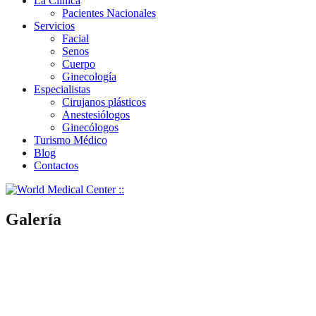
La Clínica
Pacientes Nacionales
Servicios
Facial
Senos
Cuerpo
Ginecología
Especialistas
Cirujanos plásticos
Anestesiólogos
Ginecólogos
Turismo Médico
Blog
Contactos
Galería