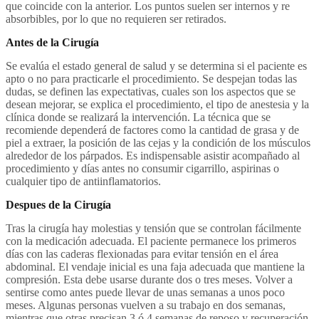
que coincide con la anterior. Los puntos suelen ser internos y re
absorbibles, por lo que no requieren ser retirados.
Antes de la Cirugía
Se evalúa el estado general de salud y se determina si el paciente es
apto o no para practicarle el procedimiento. Se despejan todas las
dudas, se definen las expectativas, cuales son los aspectos que se
desean mejorar, se explica el procedimiento, el tipo de anestesia y la
clínica donde se realizará la intervención. La técnica que se
recomiende dependerá de factores como la cantidad de grasa y de
piel a extraer, la posición de las cejas y la condición de los músculos
alrededor de los párpados. Es indispensable asistir acompañado al
procedimiento y días antes no consumir cigarrillo, aspirinas o
cualquier tipo de antiinflamatorios.
Despues de la Cirugía
Tras la cirugía hay molestias y tensión que se controlan fácilmente
con la medicación adecuada. El paciente permanece los primeros
días con las caderas flexionadas para evitar tensión en el área
abdominal. El vendaje inicial es una faja adecuada que mantiene la
compresión. Esta debe usarse durante dos o tres meses. Volver a
sentirse como antes puede llevar de unas semanas a unos poco
meses. Algunas personas vuelven a su trabajo en dos semanas,
mientras que otras precisan 3 ó 4 semanas de reposo y recuperación.