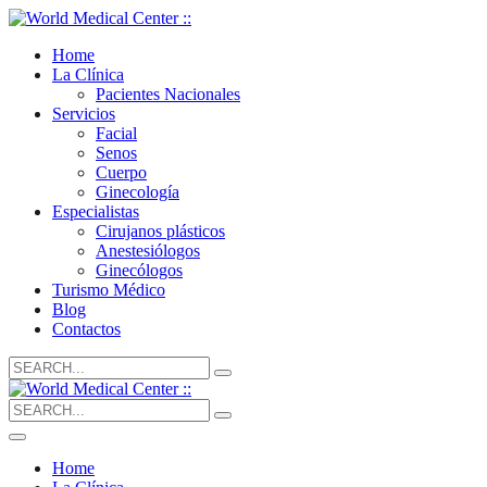
Home
La Clínica
Pacientes Nacionales
Servicios
Facial
Senos
Cuerpo
Ginecología
Especialistas
Cirujanos plásticos
Anestesiólogos
Ginecólogos
Turismo Médico
Blog
Contactos
Search
for:
Search
for:
Home