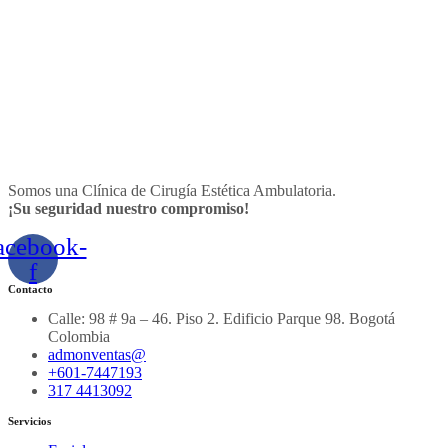
Somos una Clínica de Cirugía Estética Ambulatoria.
¡Su seguridad nuestro compromiso!
acebook-
f
Contacto
Calle: 98 # 9a – 46. Piso 2. Edificio Parque 98. Bogotá
Colombia
admonventas@
+601-7447193
317 4413092
Servicios